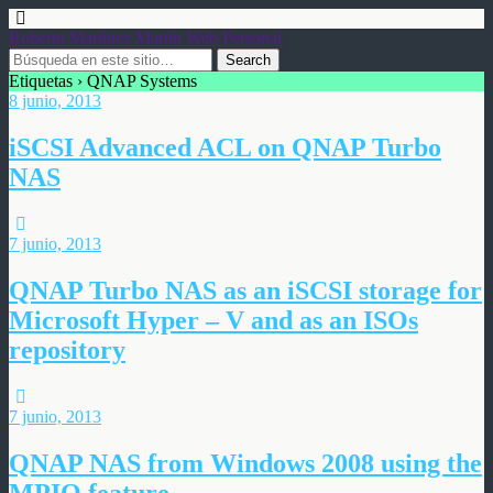
Roberto Martínez Martín Web Personal
Etiquetas › QNAP Systems
8 junio, 2013
iSCSI Advanced ACL on QNAP Turbo
NAS
7 junio, 2013
QNAP Turbo NAS as an iSCSI storage for
Microsoft Hyper – V and as an ISOs
repository
7 junio, 2013
QNAP NAS from Windows 2008 using the
MPIO feature