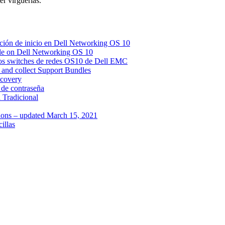
r virguerías.
ación de inicio en Dell Networking OS 10
file on Dell Networking OS 10
 los switches de redes OS10 de Dell EMC
nd collect Support Bundles
ecovery
de contraseña
 Tradicional
tions – updated March 15, 2021
illas