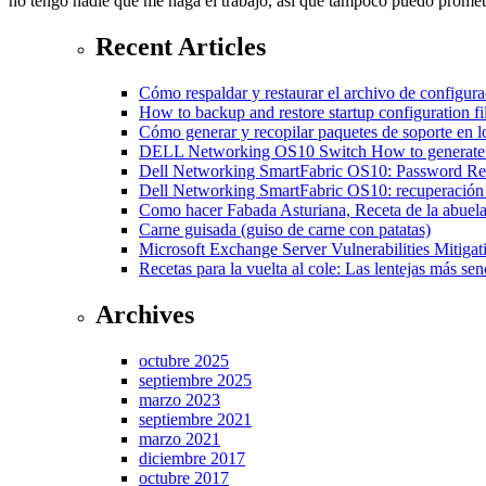
no tengo nadie que me haga el trabajo, asi que tampoco puedo promete
Recent Articles
Cómo respaldar y restaurar el archivo de configur
How to backup and restore startup configuration 
Cómo generar y recopilar paquetes de soporte en
DELL Networking OS10 Switch How to generate a
Dell Networking SmartFabric OS10: Password R
Dell Networking SmartFabric OS10: recuperación 
Como hacer Fabada Asturiana, Receta de la abuela
Carne guisada (guiso de carne con patatas)
Microsoft Exchange Server Vulnerabilities Mitiga
Recetas para la vuelta al cole: Las lentejas más senc
Archives
octubre 2025
septiembre 2025
marzo 2023
septiembre 2021
marzo 2021
diciembre 2017
octubre 2017