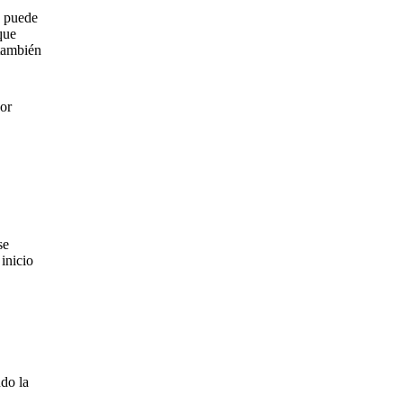
e puede
que
 también
por
se
inicio
do la