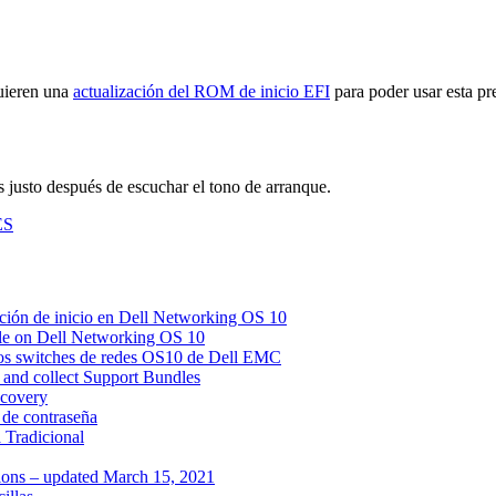
uieren una
actualización del ROM de inicio EFI
para poder usar esta pr
as justo después de escuchar el tono de arranque.
ES
ación de inicio en Dell Networking OS 10
file on Dell Networking OS 10
 los switches de redes OS10 de Dell EMC
nd collect Support Bundles
ecovery
de contraseña
 Tradicional
tions – updated March 15, 2021