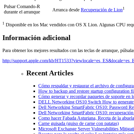
Pulsar Comando-R
1
Arranca desde
Recuperación de Lion
durante el arranque
1
Disponible en los Mac vendidos con OS X Lion. Algunas CPU req
Información adicional
Para obtener los mejores resultados con las teclas de arranque, púlsal
http://support.apple.com/kb/HT1533?viewlocale=es_ES&locale=es_
Recent Articles
Cómo respaldar y restaurar el archivo de configur
How to backup and restore startup configuration 
Cómo generar y recopilar paquetes de soporte en
DELL Networking OS10 Switch How to generate a
Dell Networking SmartFabric OS10: Password R
Dell Networking SmartFabric OS10: recuperación 
Como hacer Fabada Asturiana, Receta de la abuela
Carne guisada (guiso de carne con patatas)
Microsoft Exchange Server Vulnerabilities Mitiga