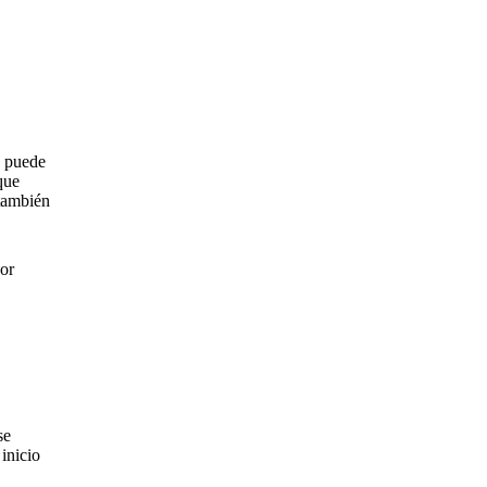
e puede
que
 también
por
se
inicio