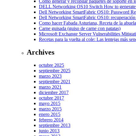
Cómo generar y recopilar paquetes de soporte en
DELL Networking OS10 Switch How to generate a
Dell Networking SmartFabric OS10: Password R
Dell Networking SmartFabric OS10: recuperación 
Como hacer Fabada Asturiana, Receta de la abuela
Carne guisada (guiso de carne con patatas)
Microsoft Exchange Server Vulnerabilities Mitiga
Recetas para la vuelta al cole: Las lentejas más senc
Archives
octubre 2025
septiembre 2025
marzo 2023
septiembre 2021
marzo 2021
diciembre 2017
octubre 2017
mayo 2015
marzo 2015
enero 2015
febrero 2014
septiembre 2013
junio 2013