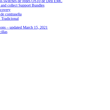
 los switches de redes OS10 de Dell EMC
nd collect Support Bundles
ecovery
de contraseña
 Tradicional
tions – updated March 15, 2021
illas