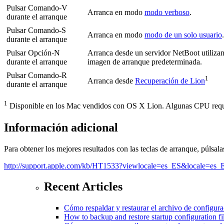
Pulsar Comando-V
Arranca en modo
modo verboso
.
durante el arranque
Pulsar Comando-S
Arranca en modo
modo de un solo usuario
.
durante el arranque
Pulsar Opción-N
Arranca desde un servidor
NetBoot utilizan
durante el arranque
imagen de arranque predeterminada.
Pulsar Comando-R
1
Arranca desde
Recuperación de Lion
durante el arranque
1
Disponible en los Mac vendidos con OS X Lion. Algunas CPU req
Información adicional
Para obtener los mejores resultados con las teclas de arranque, púlsal
http://support.apple.com/kb/HT1533?viewlocale=es_ES&locale=es_
Recent Articles
Cómo respaldar y restaurar el archivo de configur
How to backup and restore startup configuration 