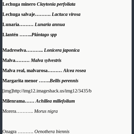
Lechuga minero
Claytonia perfoliata
Lechuga salvaje……….
Lactuca virosa
Lunaria………
Lunaria annua
Llantén ……..
Plántago spp
Madreselva………..
Lonicera japonica
Malva………
Malva sylvestris
Malva real, malvarosa………
Alcea rosea
Margarita menor …….
Bellis perennis
[img]http://img12.imageshack.us/img12/3435/b
Milenrama……
Achillea millefolium
Morera………..
Morus nigra
Onagra ……….
Oenothera biennis