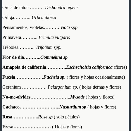
Oreja de raton ………
Dichondra repens
Ortiga………..
Urtica dioica
Pensamientos, violetas……….
Viola spp
Primavera………..
Primula vulgaris
Tréboles………..
Trifolium spp.
Flor de dia………..
Commelina sp
Amapola de california………….
Eschscholzia californica
(flores)
Fucsia………………
Fuchsia sp.
( flores y hojas ocasionalmente)
Geranium ……………..
Pelargonium sp
, ( hojas tiernas y flores)
No-me-olvides……………………..
Mysotis
( hojas y flores)
Cachaco……………………..
Nasturtium sp
( hojas y flores)
Rosa……………..
Rose sp
( solo pétalos)
Fresa……………………
( Hojas y flores)