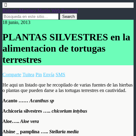
Roberto Martínez Martín Web Personal
18 junio, 2013
PLANTAS SILVESTRES en la
alimentacion de tortugas
terrestres
Comparte
Tuitea
Pin
Envía
SMS
He aqui un listado que he recopilado de varias fuentes de las hierbas
o plantas que pueden darse a las tortugas terrestres en cautividad.
Acanto ……
Acanthus sp
Achicoria silvestres …..
chicorium intybus
Aloe…..
Aloe vera
Alsine _ pamplina …..
Stellaria media