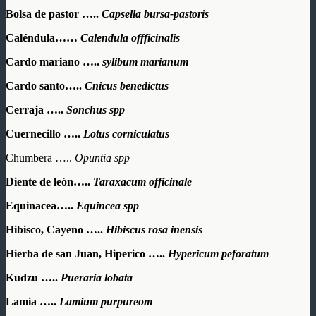
Bolsa de pastor …..
Capsella bursa-pastoris
Caléndula……
Calendula offficinalis
Cardo mariano …..
sylibum marianum
Cardo santo…..
Cnicus benedictus
Cerraja …..
Sonchus spp
Cuernecillo …..
Lotus corniculatus
Chumbera …..
Opuntia spp
Diente de león…..
Taraxacum officinale
Equinacea…..
Equincea spp
Hibisco, Cayeno …..
Hibiscus rosa inensis
Hierba de san Juan, Hiperico …..
Hypericum peforatum
Kudzu …..
Pueraria lobata
Lamia …..
Lamium purpureom